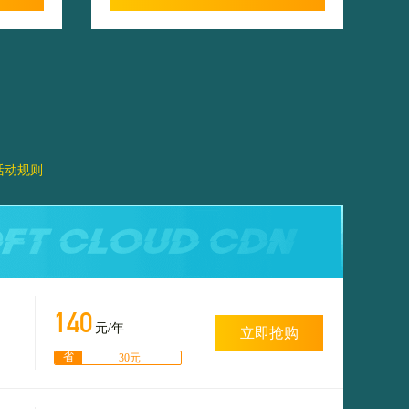
活动规则
140
元/年
立即抢购
省
30元