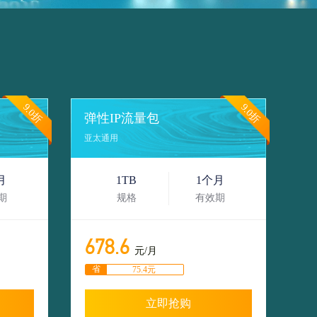
9.0折
9.0折
弹性IP流量包
亚太通用
月
1TB
1个月
期
规格
有效期
678.6
元/月
省
75.4元
立即抢购