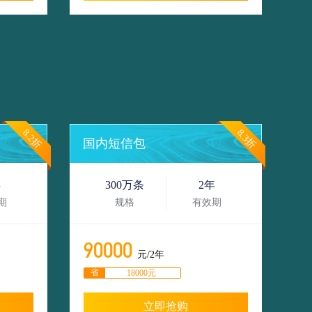
8.2折
8.3折
国内短信包
年
300万条
2年
期
规格
有效期
90000
元/2年
省
18000元
立即抢购