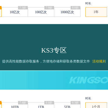
时长
7.5折
7.9折
8.0折
1年
10亿次
100亿次
1000亿次
KS3专区
提供高性能数据存取服务，方便地存储和获取各类数据文件
活动规则
时长
7.4折
6.6折
6.3折
1个月
10TB
1TB
5TB