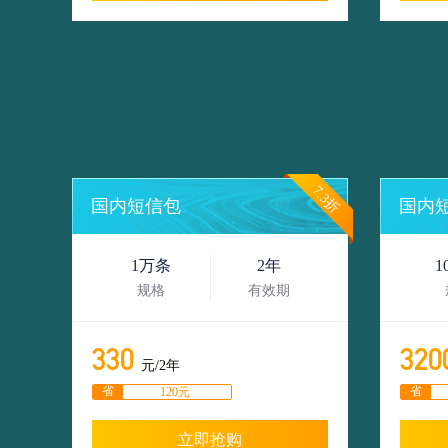
7.3折
国内短信包
国内
1万条
2年
1
规格
有效期
330
320
元/2年
省
省
120元
立即抢购