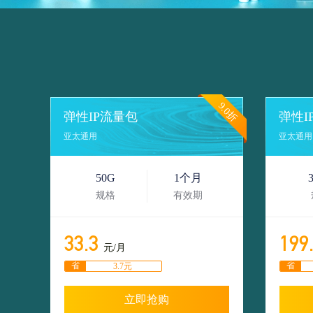
9.0折
弹性IP流量包
弹性I
亚太通用
亚太通用
50G
1个月
规格
有效期
33.3
199
元/月
省
省
3.7元
立即抢购