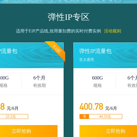
弹性IP专区
适用于EIP产品线,按用量扣费的实时付费实例
活动规则
9.0折
P流量包
弹性IP流量包
亚太通用
300G
6个月
600G
6个
规格
有效期
规格
有效
.8
400.78
元/6月
元/6月
省
22.2元
44.53元
立即抢购
立即抢购