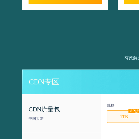
有效解
CDN专区
规格
CDN流量包
8.2折
1TB
中国大陆