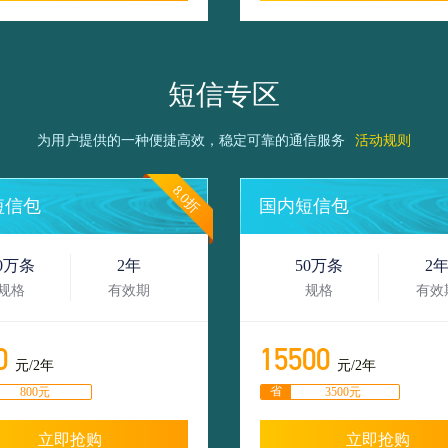
短信专区
为用户提供的一种便捷高效，稳定可靠的通信服务
活动规则
8.0折
短信包
国内短信包
0万条
2年
50万条
2
规格
有效期
规格
有效
0
15500
元/2年
元/2年
省
800元
3500元
立即抢购
立即抢购