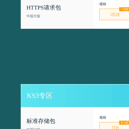
规格
HTTPS请求包
7.8折
1亿次
中国大陆
KS3专区
规格
标准存储包
8.1折
2TB